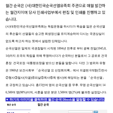
월간 순국은 (사)대한민국순국선열유족회 주관으로 매월 발간하
는 월간지이며 당사 인쇄사업부에서 편집 및 인쇄를 진행하고 있
습니다.
(사)대한민국순국선열유족회는 독립운동을 하시다가 목숨을 잃은 순국선열
의 후손들이 선열들의 숭고한 희생정신을 유지계승하여 다시는 국권상실이
없도록 하고자 하는 뜻에서 설립한 단체입니다.
순국선열은 일제의 국권침탈이 시작된 1894년 전후로 부터 광복 전일(1945,8,
14)까지 조국의 독립을 위해 투쟁하시다가 순국하신 분들로서 그 공로로 건국
훈장. 건국포장. 대통령표창을 받으신 분들을 말합니다. 다만 그 범위와 유형
은 1960년 보건사회부 「순국선열 요 선정회의록」에서 의결된 6개항(①전사
②형사③절사(자결)④피살⑤옥사⑥옥 병사)에 해당되는 분을 「순국선열」
로 규정하고 있습니다. 총15만여 명의 순국선열 중 무후. 무명 순국선열이 14
6,500여 명(98%)이며, 서훈을 받은 분은 3,500여 명(2%)에 불과한 실정입니다.
▼ 하기의 이미지을 클릭하면 월간 순국 Dbook을 열람할 수 있습니다.