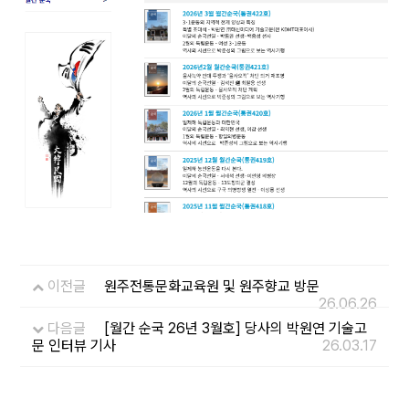
이전글
원주전통문화교육원 및 원주향교 방문
26.06.26
다음글
[월간 순국 26년 3월호] 당사의 박원연 기술고
문 인터뷰 기사
26.03.17