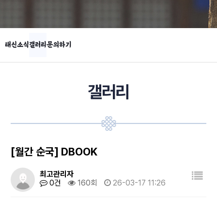
태신소식
갤러리
문의하기
갤러리
[월간 순국] DBOOK
최고관리자
0건
160회
26-03-17 11:26