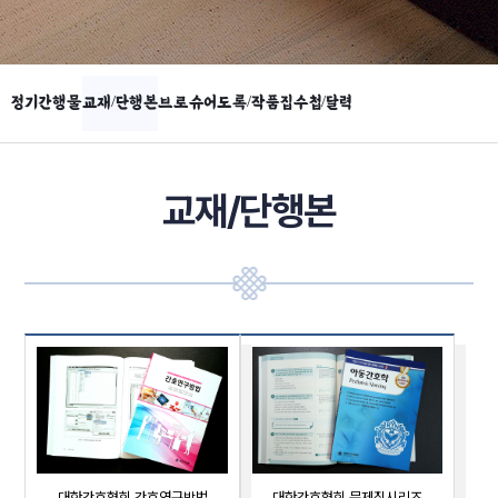
정기간행물
교재/단행본
브로슈어
도록/작품집
수첩/달력
교재/단행본
대한간호협회 간호연구방법
대한간호협회 문제집시리즈