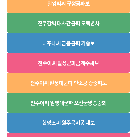
밀양박씨 규정공파보
진주강씨 대사간공파 오백년사
니주나씨 금봉공파 가승보
전주이씨 밀성군파금계수세보
전주이씨 완풍대군파 안소공 종중파보
전주이씨 임영대군파 오산군방종중회
한양조씨 원주목사공 세보