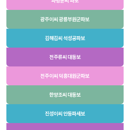
파평윤씨 파보
광주이씨 광릉부원군파보
김해김씨 석성공파보
전주류씨 대동보
전주이씨 덕흥대원군파보
한양조씨 대동보
진성이씨 안동파세보