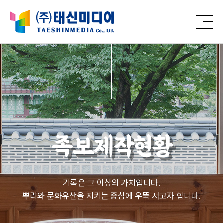
족보제작현황
기록은 그 이상의 가치입니다.
뿌리와 문화유산을 지키는 중심에 우뚝 서고자 합니다.