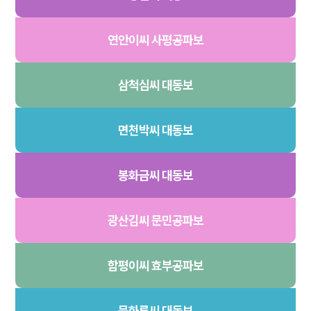
연안이씨 사평공파보
삼척심씨 대동보
면천박씨 대동보
봉화금씨 대동보
광산김씨 문민공파보
함평이씨 효부공파보
문화류씨 대동보