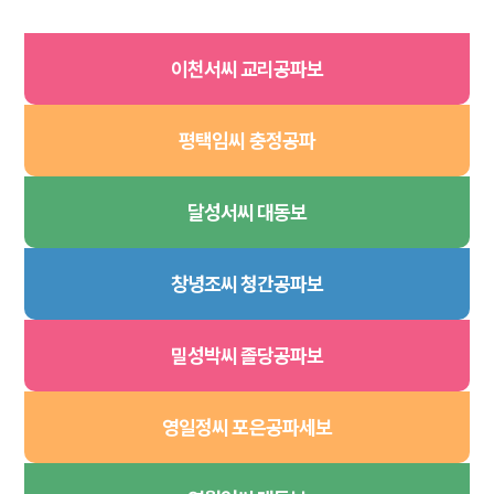
이천서씨 교리공파보
평택임씨 충정공파
달성서씨 대동보
창녕조씨 청간공파보
밀성박씨 졸당공파보
영일정씨 포은공파세보