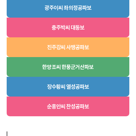
광주이씨 좌의정공파보
충주박씨 대동보
진주강씨 사맹공파보
한양조씨 한풍군거산파보
장수황씨 열성공파보
순흥안씨 찬성공파보