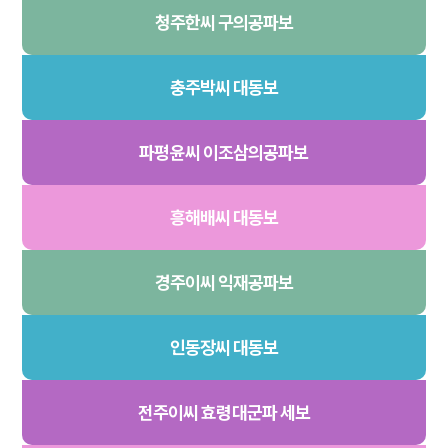
청주한씨 구의공파보
충주박씨 대동보
파평윤씨 이조삼의공파보
흥해배씨 대동보
경주이씨 익재공파보
인동장씨 대동보
전주이씨 효령대군파 세보