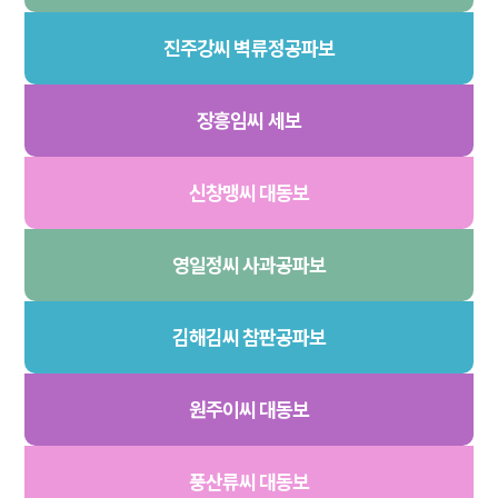
진주강씨 벽류정공파보
장흥임씨 세보
신창맹씨 대동보
영일정씨 사과공파보
김해김씨 참판공파보
원주이씨 대동보
풍산류씨 대동보